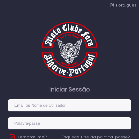
Português
Iniciar Sessão
Lembrar-me?
Esqueceu-se da palavra-passe?